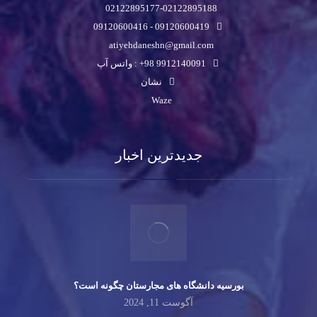
02122895177-02122895188
09120600419 - 09120600416
atiyehdaneshn@gmail.com
9912140091 98+ : واتس آپ
نشان
Waze
جدیدترین اخبار
بورسیه دانشگاه های مجارستان چگونه است؟
آگوست 11, 2024