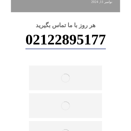
نوامبر 11, 2024
هر روز با ما تماس بگیرید
02122895177