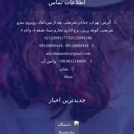
اطلاعات تماس
آدرس: تهران، خیابان شریعتی، بعد از میرداماد، روبروی مترو
شریعتی، کوچه زرین، برج اداری تجاری مینا، طبقه 4، واحد 4
02122895177-02122895188
09120600419 - 09120600416
atiyehdaneshn@gmail.com
9912140091 98+ : واتس آپ
نشان
Waze
جدیدترین اخبار